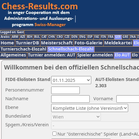
Logged on: Gast
Arabic
ARM
AZE
BIH
BUL
CAT
CHN
CRO
CZE
DEN
ENG
ESP
FAI
FIN
FRA
GER
GRE
INA
I
Home
TurnierDB
Meisterschaft
Foto-Galerie
Meldekartei
El
Turnierschach-Elozahl
Schnellschach-Elozahl
Allgemeines
Turnier anmelden: AUT
Spieler anmelden
Elo AUT
Elo
Willkommen bei den offiziellen Schnellscha
FIDE-Elolisten Stand
AUT-Elolisten Stand
2.303
Personennummer
Nachname
Vorname
Ebene
Bundesland
Spgem./Kreis/Verein
Nur "österreichische" Spieler (Land=A