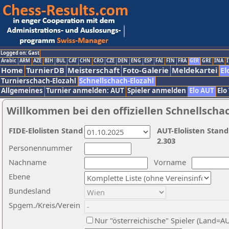
Logged on: Gast
Arabic
ARM
AZE
BIH
BUL
CAT
CHN
CRO
CZE
DEN
ENG
ESP
FAI
FIN
FRA
GER
GRE
INA
I
Home
TurnierDB
Meisterschaft
Foto-Galerie
Meldekartei
El
Turnierschach-Elozahl
Schnellschach-Elozahl
Allgemeines
Turnier anmelden: AUT
Spieler anmelden
Elo AUT
Elo
Willkommen bei den offiziellen Schnellscha
FIDE-Elolisten Stand
AUT-Elolisten Stand
2.303
Personennummer
Nachname
Vorname
Ebene
Bundesland
Spgem./Kreis/Verein
Nur "österreichische" Spieler (Land=A