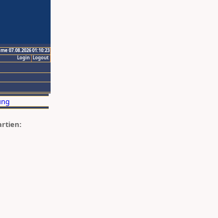
ime 07.08.2026 01:10:23
Login
Logout
artien: