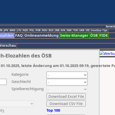
Servert
TA
JPN
MKD
LTU
NED
POL
POR
ROU
RUS
SRB
SVK
SWE
TUR
UKR
VIE
FontSize:11pt
ozahlen
FAQ
Onlineanmeldung
Swiss-Manager
ÖSB
FIDE
 Vorschau
ch-Elozahlen des ÖSB
 01.10.2025, letzte Änderung am 01.10.2025 09:19, gewertete P
Kategorie
Geschlecht
Spielberechtigung
Top 100
UT)