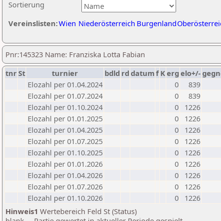
Sortierung
Vereinslisten:
Wien
Niederösterreich
Burgenland
Oberösterrei
Pnr:145323 Name: Franziska Lotta Fabian
tnr
St
turnier
bdld
rd
datum
f
K
erg
elo+/-
gegn
Elozahl per 01.04.2024
0
839
Elozahl per 01.07.2024
0
839
Elozahl per 01.10.2024
0
1226
Elozahl per 01.01.2025
0
1226
Elozahl per 01.04.2025
0
1226
Elozahl per 01.07.2025
0
1226
Elozahl per 01.10.2025
0
1226
Elozahl per 01.01.2026
0
1226
Elozahl per 01.04.2026
0
1226
Elozahl per 01.07.2026
0
1226
Elozahl per 01.10.2026
0
1226
Hinweis1
Wertebereich Feld St (Status)
blank ... Partie gewertet in aktueller Periode gespielt