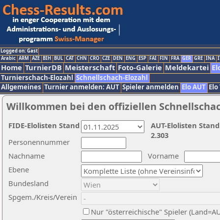
Logged on: Gast
Arabic
ARM
AZE
BIH
BUL
CAT
CHN
CRO
CZE
DEN
ENG
ESP
FAI
FIN
FRA
GER
GRE
INA
I
Home
TurnierDB
Meisterschaft
Foto-Galerie
Meldekartei
El
Turnierschach-Elozahl
Schnellschach-Elozahl
Allgemeines
Turnier anmelden: AUT
Spieler anmelden
Elo AUT
Elo
Willkommen bei den offiziellen Schnellscha
FIDE-Elolisten Stand
AUT-Elolisten Stand
2.303
Personennummer
Nachname
Vorname
Ebene
Bundesland
Spgem./Kreis/Verein
Nur "österreichische" Spieler (Land=A