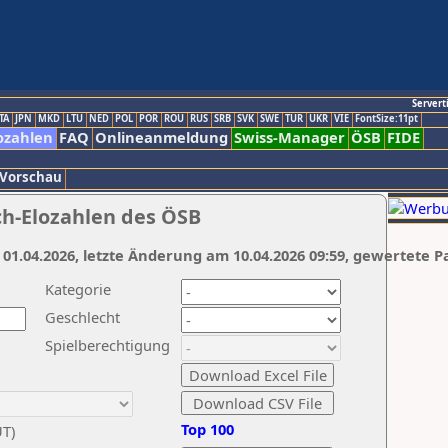
Servert
TA
JPN
MKD
LTU
NED
POL
POR
ROU
RUS
SRB
SVK
SWE
TUR
UKR
VIE
FontSize:11pt
ozahlen
FAQ
Onlineanmeldung
Swiss-Manager
ÖSB
FIDE
 Vorschau
ch-Elozahlen des ÖSB
 01.04.2026, letzte Änderung am 10.04.2026 09:59, gewertete P
Kategorie
Geschlecht
Spielberechtigung
Top 100
UT)