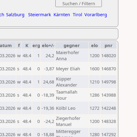
ch
Salzburg
Steiermark
Kärnten
Tirol
Vorarlberg
atum
f
K
erg
elo+/-
gegner
elo
pnr
Maierhofer
03.2026
w
48.4
1
24,2
1200
148020
Anna
03.2026
s
48.4
0
-3,87
Meyer Eliah
1600
146870
Küpper
03.2026
w
48.4
1
24,68
1210
149798
Alexander
Taamallah
03.2026
s
48.4
0
-18,39
1286
143988
Nour
03.2026
w
48.4
0
-19,36
Kölbl Leo
1272
142248
Ziegerhofer
03.2026
s
48.4
0
-24,2
1200
148328
Manuel
Mitteregger
03.2026
w
48.4
0
-18,88
1280
147292