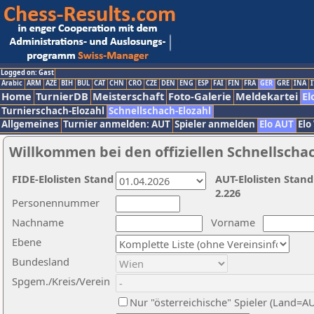
Logged on: Gast
Arabic
ARM
AZE
BIH
BUL
CAT
CHN
CRO
CZE
DEN
ENG
ESP
FAI
FIN
FRA
GER
GRE
INA
I
Home
TurnierDB
Meisterschaft
Foto-Galerie
Meldekartei
El
Turnierschach-Elozahl
Schnellschach-Elozahl
Allgemeines
Turnier anmelden: AUT
Spieler anmelden
Elo AUT
Elo
Willkommen bei den offiziellen Schnellscha
FIDE-Elolisten Stand
AUT-Elolisten Stand
2.226
Personennummer
Nachname
Vorname
Ebene
Bundesland
Spgem./Kreis/Verein
Nur "österreichische" Spieler (Land=A