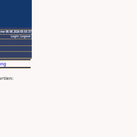
ime 08.08.2026 05:03:37
Login
Logout
artien: