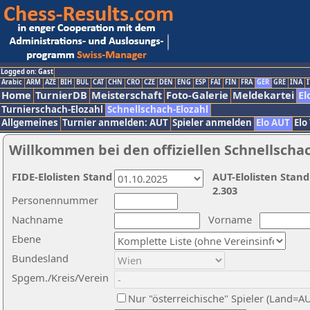
Logged on: Gast
Arabic
ARM
AZE
BIH
BUL
CAT
CHN
CRO
CZE
DEN
ENG
ESP
FAI
FIN
FRA
GER
GRE
INA
I
Home
TurnierDB
Meisterschaft
Foto-Galerie
Meldekartei
El
Turnierschach-Elozahl
Schnellschach-Elozahl
Allgemeines
Turnier anmelden: AUT
Spieler anmelden
Elo AUT
Elo
Willkommen bei den offiziellen Schnellscha
FIDE-Elolisten Stand
AUT-Elolisten Stand
2.303
Personennummer
Nachname
Vorname
Ebene
Bundesland
Spgem./Kreis/Verein
Nur "österreichische" Spieler (Land=A