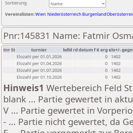
Sortierung
Vereinslisten:
Wien
Niederösterreich
Burgenland
Oberösterrei
Pnr:145831 Name: Fatmir Osm
tnr
St
turnier
bdld
rd
datum
f
K
erg
elo+/-
gegn
Elozahl per 01.01.2026
0
1402
Elozahl per 01.04.2026
0
1402
Elozahl per 01.07.2026
0
1402
Elozahl per 01.10.2026
0
1402
Hinweis1
Wertebereich Feld St 
blank ... Partie gewertet in akt
V ... Partie gewertet in Vorperi
- ... Partie nicht gewertet, da 
E ... Partie vorgemerkt zur Be