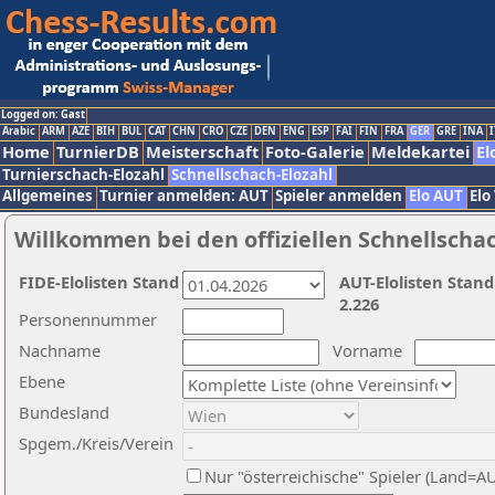
Logged on: Gast
Arabic
ARM
AZE
BIH
BUL
CAT
CHN
CRO
CZE
DEN
ENG
ESP
FAI
FIN
FRA
GER
GRE
INA
I
Home
TurnierDB
Meisterschaft
Foto-Galerie
Meldekartei
El
Turnierschach-Elozahl
Schnellschach-Elozahl
Allgemeines
Turnier anmelden: AUT
Spieler anmelden
Elo AUT
Elo
Willkommen bei den offiziellen Schnellscha
FIDE-Elolisten Stand
AUT-Elolisten Stand
2.226
Personennummer
Nachname
Vorname
Ebene
Bundesland
Spgem./Kreis/Verein
Nur "österreichische" Spieler (Land=A