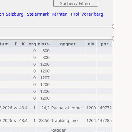
ch
Salzburg
Steiermark
Kärnten
Tirol
Vorarlberg
tum
f
K
erg
elo+/-
gegner
elo
pnr
0
800
0
800
0
1200
0
1200
0
1207
0
1200
0
1200
0
1200
3.2026
w
48.4
1
24,2
Pachatz Leonie
1200
149772
3.2026
s
48.4
1
28,56
Traußnig Leo
1264
147285
Ragger