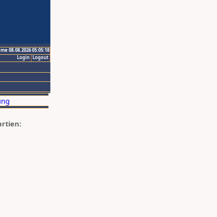
ime 08.08.2026 05:05:18
Login
Logout
artien: