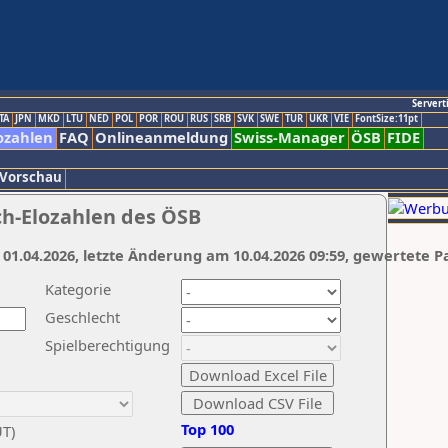
Servert
TA
JPN
MKD
LTU
NED
POL
POR
ROU
RUS
SRB
SVK
SWE
TUR
UKR
VIE
FontSize:11pt
ozahlen
FAQ
Onlineanmeldung
Swiss-Manager
ÖSB
FIDE
 Vorschau
ch-Elozahlen des ÖSB
 01.04.2026, letzte Änderung am 10.04.2026 09:59, gewertete P
Kategorie
Geschlecht
Spielberechtigung
Top 100
UT)