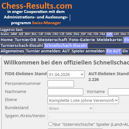
Logged on: Gast
Arabic
ARM
AZE
BIH
BUL
CAT
CHN
CRO
CZE
DEN
ENG
ESP
FAI
FIN
FRA
GER
GRE
INA
I
Home
TurnierDB
Meisterschaft
Foto-Galerie
Meldekartei
El
Turnierschach-Elozahl
Schnellschach-Elozahl
Allgemeines
Turnier anmelden: AUT
Spieler anmelden
Elo AUT
Elo
Willkommen bei den offiziellen Schnellscha
FIDE-Elolisten Stand
AUT-Elolisten Stand
2.226
Personennummer
Nachname
Vorname
Ebene
Bundesland
Spgem./Kreis/Verein
Nur "österreichische" Spieler (Land=A