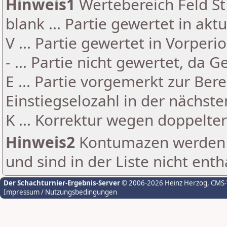
Hinweis1
Wertebereich Feld St 
blank ... Partie gewertet in akt
V ... Partie gewertet in Vorperi
- ... Partie nicht gewertet, da 
E ... Partie vorgemerkt zur Be
Einstiegselozahl in der nächst
K ... Korrektur wegen doppelt
Hinweis2
Kontumazen werden g
und sind in der Liste nicht enth
Der Schachturnier-Ergebnis-Server
© 2006-2026 Heinz Herzog
, CMS
Impressum / Nutzungsbedingungen