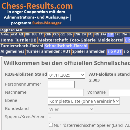
Logged on: Gast
Arabic
ARM
AZE
BIH
BUL
CAT
CHN
CRO
CZE
DEN
ENG
ESP
FAI
FIN
FRA
GER
GRE
INA
I
Home
TurnierDB
Meisterschaft
Foto-Galerie
Meldekartei
El
Turnierschach-Elozahl
Schnellschach-Elozahl
Allgemeines
Turnier anmelden: AUT
Spieler anmelden
Elo AUT
Elo
Willkommen bei den offiziellen Schnellscha
FIDE-Elolisten Stand
AUT-Elolisten Stand
2.303
Personennummer
Nachname
Vorname
Ebene
Bundesland
Spgem./Kreis/Verein
Nur "österreichische" Spieler (Land=A