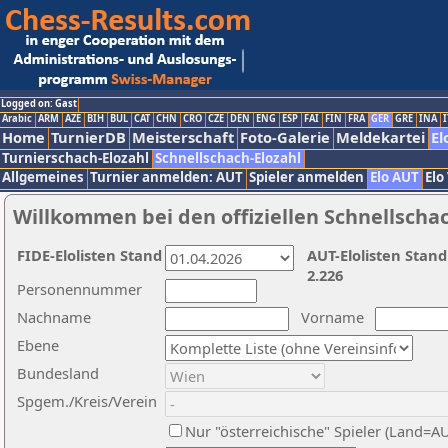
Logged on: Gast
Arabic
ARM
AZE
BIH
BUL
CAT
CHN
CRO
CZE
DEN
ENG
ESP
FAI
FIN
FRA
GER
GRE
INA
I
Home
TurnierDB
Meisterschaft
Foto-Galerie
Meldekartei
El
Turnierschach-Elozahl
Schnellschach-Elozahl
Allgemeines
Turnier anmelden: AUT
Spieler anmelden
Elo AUT
Elo
Willkommen bei den offiziellen Schnellscha
FIDE-Elolisten Stand
AUT-Elolisten Stand
2.226
Personennummer
Nachname
Vorname
Ebene
Bundesland
Spgem./Kreis/Verein
Nur "österreichische" Spieler (Land=A