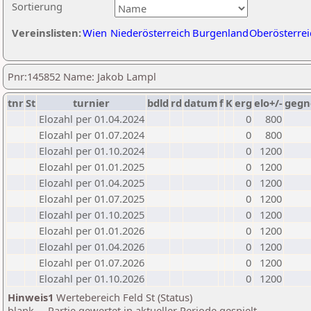
Sortierung
Vereinslisten:
Wien
Niederösterreich
Burgenland
Oberösterrei
Pnr:145852 Name: Jakob Lampl
tnr
St
turnier
bdld
rd
datum
f
K
erg
elo+/-
gegn
Elozahl per 01.04.2024
0
800
Elozahl per 01.07.2024
0
800
Elozahl per 01.10.2024
0
1200
Elozahl per 01.01.2025
0
1200
Elozahl per 01.04.2025
0
1200
Elozahl per 01.07.2025
0
1200
Elozahl per 01.10.2025
0
1200
Elozahl per 01.01.2026
0
1200
Elozahl per 01.04.2026
0
1200
Elozahl per 01.07.2026
0
1200
Elozahl per 01.10.2026
0
1200
Hinweis1
Wertebereich Feld St (Status)
blank ... Partie gewertet in aktueller Periode gespielt