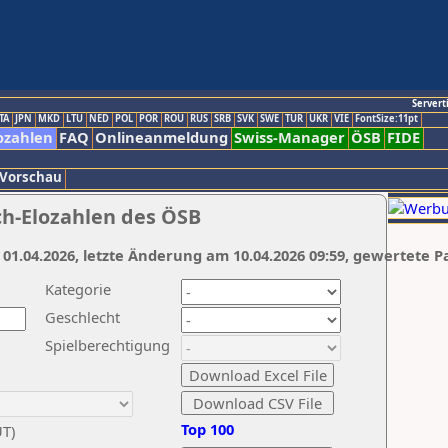
Servert
TA
JPN
MKD
LTU
NED
POL
POR
ROU
RUS
SRB
SVK
SWE
TUR
UKR
VIE
FontSize:11pt
ozahlen
FAQ
Onlineanmeldung
Swiss-Manager
ÖSB
FIDE
 Vorschau
ch-Elozahlen des ÖSB
 01.04.2026, letzte Änderung am 10.04.2026 09:59, gewertete P
Kategorie
Geschlecht
Spielberechtigung
Top 100
UT)