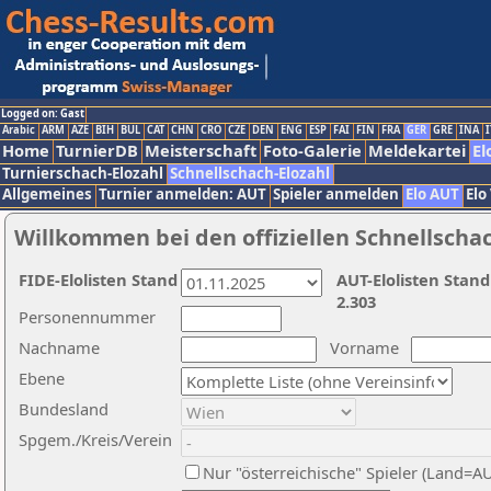
Logged on: Gast
Arabic
ARM
AZE
BIH
BUL
CAT
CHN
CRO
CZE
DEN
ENG
ESP
FAI
FIN
FRA
GER
GRE
INA
I
Home
TurnierDB
Meisterschaft
Foto-Galerie
Meldekartei
El
Turnierschach-Elozahl
Schnellschach-Elozahl
Allgemeines
Turnier anmelden: AUT
Spieler anmelden
Elo AUT
Elo
Willkommen bei den offiziellen Schnellscha
FIDE-Elolisten Stand
AUT-Elolisten Stand
2.303
Personennummer
Nachname
Vorname
Ebene
Bundesland
Spgem./Kreis/Verein
Nur "österreichische" Spieler (Land=A