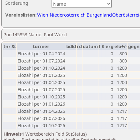
Sortierung
Vereinslisten:
Wien
Niederösterreich
Burgenland
Oberösterrei
Pnr:145853 Name: Paul Würzl
tnr
St
turnier
bdld
rd
datum
f
K
erg
elo+/-
gegn
Elozahl per 01.04.2024
0
800
Elozahl per 01.07.2024
0
800
Elozahl per 01.10.2024
0
1200
Elozahl per 01.01.2025
0
1200
Elozahl per 01.04.2025
0
1200
Elozahl per 01.07.2025
0
1200
Elozahl per 01.10.2025
0
1200
Elozahl per 01.01.2026
0
1200
Elozahl per 01.04.2026
0
1217
Elozahl per 01.07.2026
0
1217
Elozahl per 01.10.2026
0
1217
Hinweis1
Wertebereich Feld St (Status)
blank ... Partie gewertet in aktueller Periode gespielt