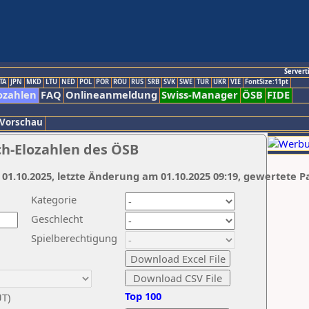
Servert
TA
JPN
MKD
LTU
NED
POL
POR
ROU
RUS
SRB
SVK
SWE
TUR
UKR
VIE
FontSize:11pt
ozahlen
FAQ
Onlineanmeldung
Swiss-Manager
ÖSB
FIDE
 Vorschau
ch-Elozahlen des ÖSB
 01.10.2025, letzte Änderung am 01.10.2025 09:19, gewertete P
Kategorie
Geschlecht
Spielberechtigung
Top 100
UT)