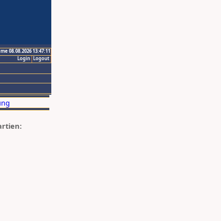
ime 08.08.2026 13:47:11
Login
Logout
artien: