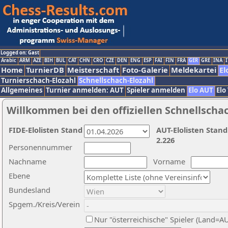
Logged on: Gast
Arabic
ARM
AZE
BIH
BUL
CAT
CHN
CRO
CZE
DEN
ENG
ESP
FAI
FIN
FRA
GER
GRE
INA
I
Home
TurnierDB
Meisterschaft
Foto-Galerie
Meldekartei
El
Turnierschach-Elozahl
Schnellschach-Elozahl
Allgemeines
Turnier anmelden: AUT
Spieler anmelden
Elo AUT
Elo
Willkommen bei den offiziellen Schnellscha
FIDE-Elolisten Stand
AUT-Elolisten Stand
2.226
Personennummer
Nachname
Vorname
Ebene
Bundesland
Spgem./Kreis/Verein
Nur "österreichische" Spieler (Land=A