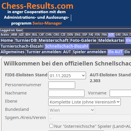
Logged on: Gast
Arabic
ARM
AZE
BIH
BUL
CAT
CHN
CRO
CZE
DEN
ENG
ESP
FAI
FIN
FRA
GER
GRE
INA
I
Home
TurnierDB
Meisterschaft
Foto-Galerie
Meldekartei
El
Turnierschach-Elozahl
Schnellschach-Elozahl
Allgemeines
Turnier anmelden: AUT
Spieler anmelden
Elo AUT
Elo
Willkommen bei den offiziellen Schnellscha
FIDE-Elolisten Stand
AUT-Elolisten Stand
2.303
Personennummer
Nachname
Vorname
Ebene
Bundesland
Spgem./Kreis/Verein
Nur "österreichische" Spieler (Land=A