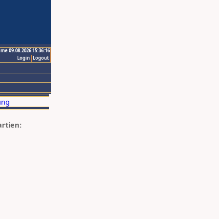
ime 09.08.2026 15:36:16
Login
Logout
artien: