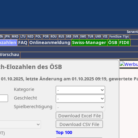
Servert
TA
JPN
MKD
LTU
NED
POL
POR
ROU
RUS
SRB
SVK
SWE
TUR
UKR
VIE
FontSize:11pt
ozahlen
FAQ
Onlineanmeldung
Swiss-Manager
ÖSB
FIDE
 Vorschau
ch-Elozahlen des ÖSB
 01.10.2025, letzte Änderung am 01.10.2025 09:19, gewertete P
Kategorie
Geschlecht
Spielberechtigung
Top 100
UT)