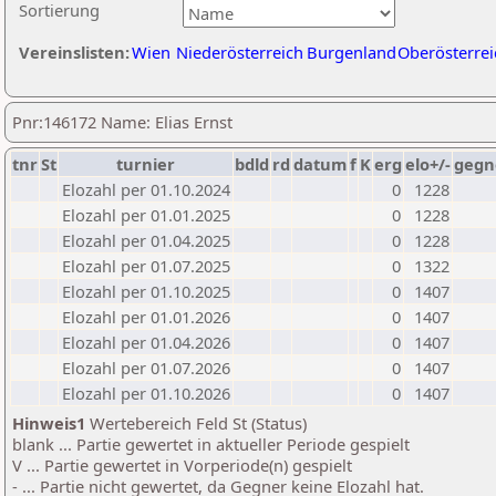
Sortierung
Vereinslisten:
Wien
Niederösterreich
Burgenland
Oberösterrei
Pnr:146172 Name: Elias Ernst
tnr
St
turnier
bdld
rd
datum
f
K
erg
elo+/-
gegn
Elozahl per 01.10.2024
0
1228
Elozahl per 01.01.2025
0
1228
Elozahl per 01.04.2025
0
1228
Elozahl per 01.07.2025
0
1322
Elozahl per 01.10.2025
0
1407
Elozahl per 01.01.2026
0
1407
Elozahl per 01.04.2026
0
1407
Elozahl per 01.07.2026
0
1407
Elozahl per 01.10.2026
0
1407
Hinweis1
Wertebereich Feld St (Status)
blank ... Partie gewertet in aktueller Periode gespielt
V ... Partie gewertet in Vorperiode(n) gespielt
- ... Partie nicht gewertet, da Gegner keine Elozahl hat.