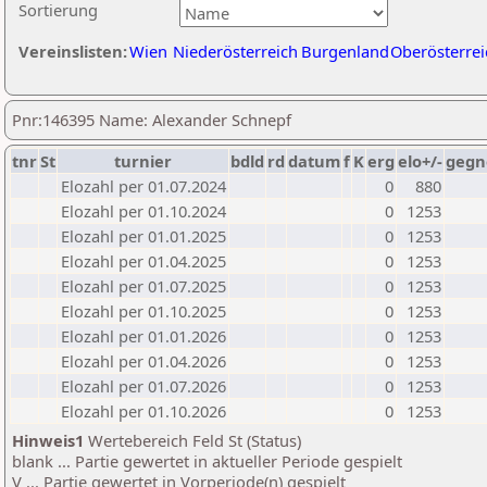
Sortierung
Vereinslisten:
Wien
Niederösterreich
Burgenland
Oberösterrei
Pnr:146395 Name: Alexander Schnepf
tnr
St
turnier
bdld
rd
datum
f
K
erg
elo+/-
gegn
Elozahl per 01.07.2024
0
880
Elozahl per 01.10.2024
0
1253
Elozahl per 01.01.2025
0
1253
Elozahl per 01.04.2025
0
1253
Elozahl per 01.07.2025
0
1253
Elozahl per 01.10.2025
0
1253
Elozahl per 01.01.2026
0
1253
Elozahl per 01.04.2026
0
1253
Elozahl per 01.07.2026
0
1253
Elozahl per 01.10.2026
0
1253
Hinweis1
Wertebereich Feld St (Status)
blank ... Partie gewertet in aktueller Periode gespielt
V ... Partie gewertet in Vorperiode(n) gespielt