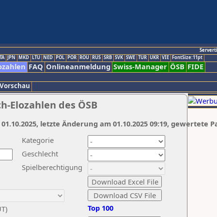
Servert
TA
JPN
MKD
LTU
NED
POL
POR
ROU
RUS
SRB
SVK
SWE
TUR
UKR
VIE
FontSize:11pt
ozahlen
FAQ
Onlineanmeldung
Swiss-Manager
ÖSB
FIDE
 Vorschau
ch-Elozahlen des ÖSB
 01.10.2025, letzte Änderung am 01.10.2025 09:19, gewertete P
Kategorie
Geschlecht
Spielberechtigung
Top 100
UT)