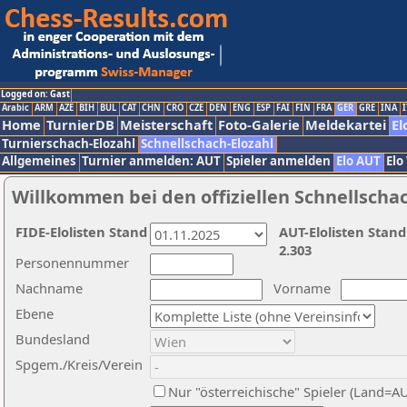
Logged on: Gast
Arabic
ARM
AZE
BIH
BUL
CAT
CHN
CRO
CZE
DEN
ENG
ESP
FAI
FIN
FRA
GER
GRE
INA
I
Home
TurnierDB
Meisterschaft
Foto-Galerie
Meldekartei
El
Turnierschach-Elozahl
Schnellschach-Elozahl
Allgemeines
Turnier anmelden: AUT
Spieler anmelden
Elo AUT
Elo
Willkommen bei den offiziellen Schnellscha
FIDE-Elolisten Stand
AUT-Elolisten Stand
2.303
Personennummer
Nachname
Vorname
Ebene
Bundesland
Spgem./Kreis/Verein
Nur "österreichische" Spieler (Land=A