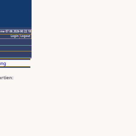
ime 07.08.2026 00:22:18
Login
Logout
artien: