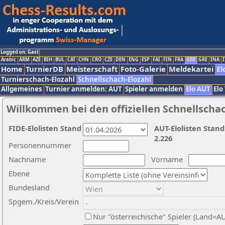
Logged on: Gast
Arabic
ARM
AZE
BIH
BUL
CAT
CHN
CRO
CZE
DEN
ENG
ESP
FAI
FIN
FRA
GER
GRE
INA
I
Home
TurnierDB
Meisterschaft
Foto-Galerie
Meldekartei
El
Turnierschach-Elozahl
Schnellschach-Elozahl
Allgemeines
Turnier anmelden: AUT
Spieler anmelden
Elo AUT
Elo
Willkommen bei den offiziellen Schnellscha
FIDE-Elolisten Stand
AUT-Elolisten Stand
2.226
Personennummer
Nachname
Vorname
Ebene
Bundesland
Spgem./Kreis/Verein
Nur "österreichische" Spieler (Land=A