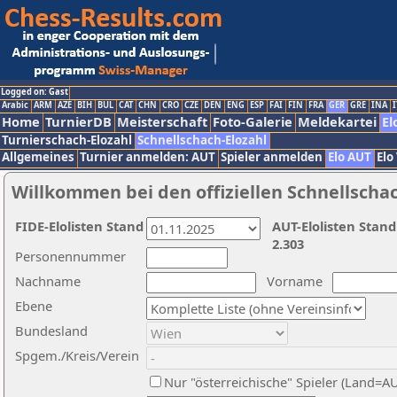
Logged on: Gast
Arabic
ARM
AZE
BIH
BUL
CAT
CHN
CRO
CZE
DEN
ENG
ESP
FAI
FIN
FRA
GER
GRE
INA
I
Home
TurnierDB
Meisterschaft
Foto-Galerie
Meldekartei
El
Turnierschach-Elozahl
Schnellschach-Elozahl
Allgemeines
Turnier anmelden: AUT
Spieler anmelden
Elo AUT
Elo
Willkommen bei den offiziellen Schnellscha
FIDE-Elolisten Stand
AUT-Elolisten Stand
2.303
Personennummer
Nachname
Vorname
Ebene
Bundesland
Spgem./Kreis/Verein
Nur "österreichische" Spieler (Land=A