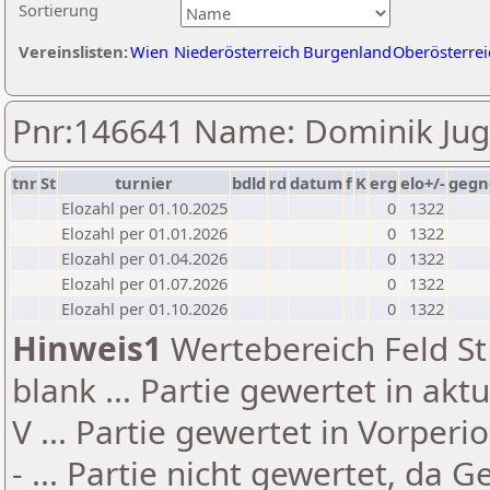
Sortierung
Vereinslisten:
Wien
Niederösterreich
Burgenland
Oberösterrei
Pnr:146641 Name: Dominik Jug
tnr
St
turnier
bdld
rd
datum
f
K
erg
elo+/-
gegn
Elozahl per 01.10.2025
0
1322
Elozahl per 01.01.2026
0
1322
Elozahl per 01.04.2026
0
1322
Elozahl per 01.07.2026
0
1322
Elozahl per 01.10.2026
0
1322
Hinweis1
Wertebereich Feld St 
blank ... Partie gewertet in akt
V ... Partie gewertet in Vorperi
- ... Partie nicht gewertet, da 