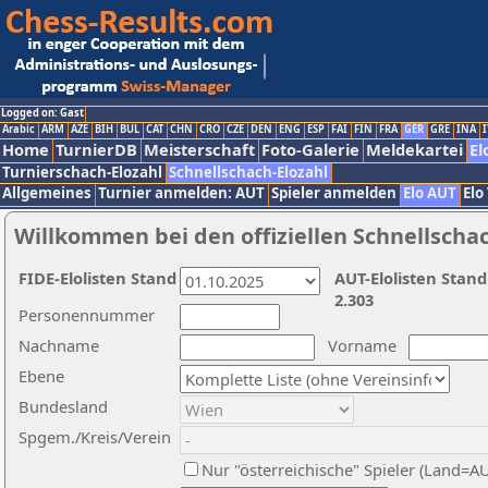
Logged on: Gast
Arabic
ARM
AZE
BIH
BUL
CAT
CHN
CRO
CZE
DEN
ENG
ESP
FAI
FIN
FRA
GER
GRE
INA
I
Home
TurnierDB
Meisterschaft
Foto-Galerie
Meldekartei
El
Turnierschach-Elozahl
Schnellschach-Elozahl
Allgemeines
Turnier anmelden: AUT
Spieler anmelden
Elo AUT
Elo
Willkommen bei den offiziellen Schnellscha
FIDE-Elolisten Stand
AUT-Elolisten Stand
2.303
Personennummer
Nachname
Vorname
Ebene
Bundesland
Spgem./Kreis/Verein
Nur "österreichische" Spieler (Land=A