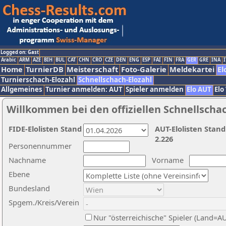
Logged on: Gast
Arabic
ARM
AZE
BIH
BUL
CAT
CHN
CRO
CZE
DEN
ENG
ESP
FAI
FIN
FRA
GER
GRE
INA
I
Home
TurnierDB
Meisterschaft
Foto-Galerie
Meldekartei
El
Turnierschach-Elozahl
Schnellschach-Elozahl
Allgemeines
Turnier anmelden: AUT
Spieler anmelden
Elo AUT
Elo
Willkommen bei den offiziellen Schnellscha
FIDE-Elolisten Stand
AUT-Elolisten Stand
2.226
Personennummer
Nachname
Vorname
Ebene
Bundesland
Spgem./Kreis/Verein
Nur "österreichische" Spieler (Land=A