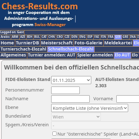
Logged on: Gast
Arabic
ARM
AZE
BIH
BUL
CAT
CHN
CRO
CZE
DEN
ENG
ESP
FAI
FIN
FRA
GER
GRE
INA
I
Home
TurnierDB
Meisterschaft
Foto-Galerie
Meldekartei
El
Turnierschach-Elozahl
Schnellschach-Elozahl
Allgemeines
Turnier anmelden: AUT
Spieler anmelden
Elo AUT
Elo
Willkommen bei den offiziellen Schnellscha
FIDE-Elolisten Stand
AUT-Elolisten Stand
2.303
Personennummer
Nachname
Vorname
Ebene
Bundesland
Spgem./Kreis/Verein
Nur "österreichische" Spieler (Land=A