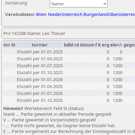
Sortierung
Vereinslisten:
Wien
Niederösterreich
Burgenland
Oberösterrei
Pnr:147286 Name: Leo Theuer
tnr
St
turnier
bdld
rd
datum
f
K
erg
elo+/-
gegn
Elozahl per 01.01.2025
0
0
Elozahl per 01.04.2025
0
1200
Elozahl per 01.07.2025
0
1200
Elozahl per 01.10.2025
0
1200
Elozahl per 01.01.2026
0
1200
Elozahl per 01.04.2026
0
1200
Elozahl per 01.07.2026
0
1200
Elozahl per 01.10.2026
0
1200
Hinweis1
Wertebereich Feld St (Status)
blank ... Partie gewertet in aktueller Periode gespielt
V ... Partie gewertet in Vorperiode(n) gespielt
- ... Partie nicht gewertet, da Gegner keine Elozahl hat.
E ... Partie vorgemerkt zur Berechnung der Einstiegselozahl in