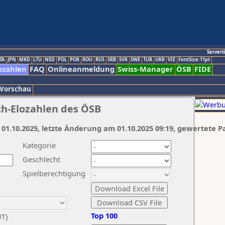
Servert
TA
JPN
MKD
LTU
NED
POL
POR
ROU
RUS
SRB
SVK
SWE
TUR
UKR
VIE
FontSize:11pt
ozahlen
FAQ
Onlineanmeldung
Swiss-Manager
ÖSB
FIDE
 Vorschau
ch-Elozahlen des ÖSB
 01.10.2025, letzte Änderung am 01.10.2025 09:19, gewertete P
Kategorie
Geschlecht
Spielberechtigung
Top 100
UT)