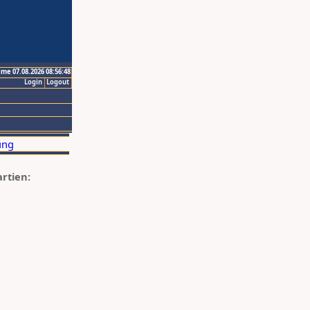
ime 07.08.2026 08:56:48
Login
Logout
artien: