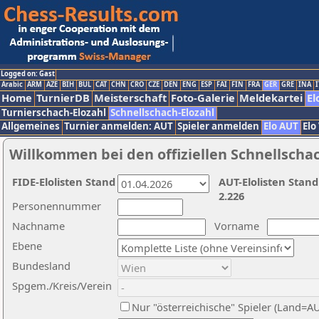
Logged on: Gast
Arabic
ARM
AZE
BIH
BUL
CAT
CHN
CRO
CZE
DEN
ENG
ESP
FAI
FIN
FRA
GER
GRE
INA
I
Home
TurnierDB
Meisterschaft
Foto-Galerie
Meldekartei
El
Turnierschach-Elozahl
Schnellschach-Elozahl
Allgemeines
Turnier anmelden: AUT
Spieler anmelden
Elo AUT
Elo
Willkommen bei den offiziellen Schnellscha
FIDE-Elolisten Stand
AUT-Elolisten Stand
2.226
Personennummer
Nachname
Vorname
Ebene
Bundesland
Spgem./Kreis/Verein
Nur "österreichische" Spieler (Land=A