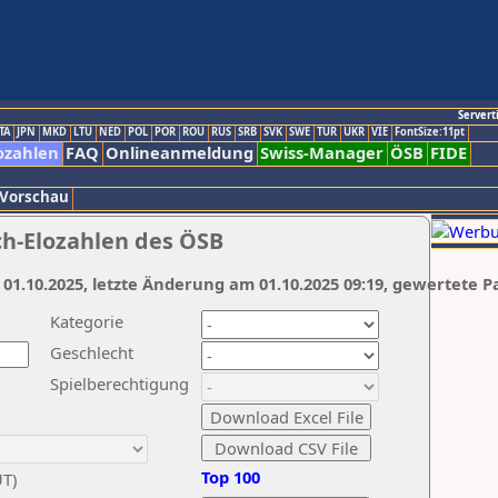
Servert
TA
JPN
MKD
LTU
NED
POL
POR
ROU
RUS
SRB
SVK
SWE
TUR
UKR
VIE
FontSize:11pt
ozahlen
FAQ
Onlineanmeldung
Swiss-Manager
ÖSB
FIDE
 Vorschau
ch-Elozahlen des ÖSB
 01.10.2025, letzte Änderung am 01.10.2025 09:19, gewertete P
Kategorie
Geschlecht
Spielberechtigung
Top 100
UT)