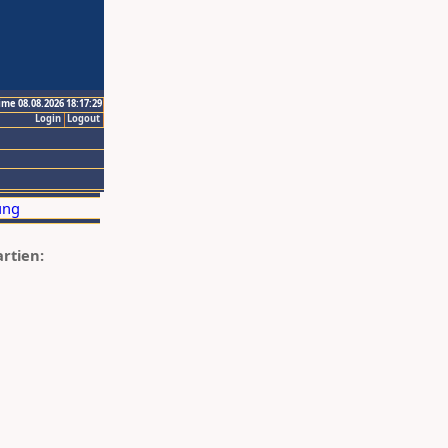
ime 08.08.2026 18:17:29
Login
Logout
artien: