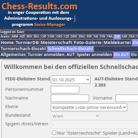
Logged on: Gast
Arabic
ARM
AZE
BIH
BUL
CAT
CHN
CRO
CZE
DEN
ENG
ESP
FAI
FIN
FRA
GER
GRE
INA
I
Home
TurnierDB
Meisterschaft
Foto-Galerie
Meldekartei
El
Turnierschach-Elozahl
Schnellschach-Elozahl
Allgemeines
Turnier anmelden: AUT
Spieler anmelden
Elo AUT
Elo
Willkommen bei den offiziellen Schnellscha
FIDE-Elolisten Stand
AUT-Elolisten Stand
2.303
Personennummer
Nachname
Vorname
Ebene
Bundesland
Spgem./Kreis/Verein
Nur "österreichische" Spieler (Land=A