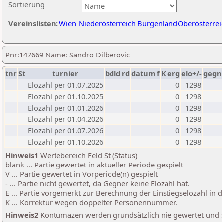
Sortierung
Vereinslisten:
Wien
Niederösterreich
Burgenland
Oberösterrei
Pnr:147669 Name: Sandro Dilberovic
tnr
St
turnier
bdld
rd
datum
f
K
erg
elo+/-
gegn
Elozahl per 01.07.2025
0
1298
Elozahl per 01.10.2025
0
1298
Elozahl per 01.01.2026
0
1298
Elozahl per 01.04.2026
0
1298
Elozahl per 01.07.2026
0
1298
Elozahl per 01.10.2026
0
1298
Hinweis1
Wertebereich Feld St (Status)
blank ... Partie gewertet in aktueller Periode gespielt
V ... Partie gewertet in Vorperiode(n) gespielt
- ... Partie nicht gewertet, da Gegner keine Elozahl hat.
E ... Partie vorgemerkt zur Berechnung der Einstiegselozahl in
K ... Korrektur wegen doppelter Personennummer.
Hinweis2
Kontumazen werden grundsätzlich nie gewertet und sin