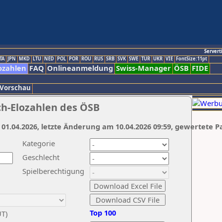
Servert
TA
JPN
MKD
LTU
NED
POL
POR
ROU
RUS
SRB
SVK
SWE
TUR
UKR
VIE
FontSize:11pt
ozahlen
FAQ
Onlineanmeldung
Swiss-Manager
ÖSB
FIDE
 Vorschau
ch-Elozahlen des ÖSB
 01.04.2026, letzte Änderung am 10.04.2026 09:59, gewertete P
Kategorie
Geschlecht
Spielberechtigung
Top 100
UT)