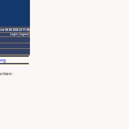
ime 06.08.2026 23:11:58
Login
Logout
artien: