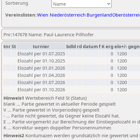
Sortierung
Vereinslisten:
Wien
Niederösterreich
Burgenland
Oberösterrei
Pnr:147678 Name: Paul-Laurence Pillhofer
tnr
St
turnier
bdld
rd
datum
f
K
erg
elo+/-
gegn
Elozahl per 01.07.2025
0
1200
Elozahl per 01.10.2025
0
1200
Elozahl per 01.01.2026
0
1200
Elozahl per 01.04.2026
0
1200
Elozahl per 01.07.2026
0
1200
Elozahl per 01.10.2026
0
1200
Hinweis1
Wertebereich Feld St (Status)
blank ... Partie gewertet in aktueller Periode gespielt
V ... Partie gewertet in Vorperiode(n) gespielt
- ... Partie nicht gewertet, da Gegner keine Elozahl hat.
E ... Partie vorgemerkt zur Berechnung der Einstiegselozahl in
K ... Korrektur wegen doppelter Personennummer.
Hinweis2
Kontumazen werden grundsätzlich nie gewertet und sin