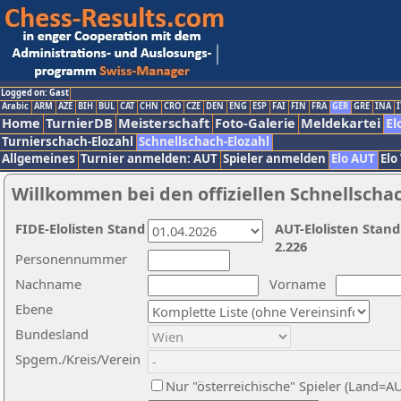
Logged on: Gast
Arabic
ARM
AZE
BIH
BUL
CAT
CHN
CRO
CZE
DEN
ENG
ESP
FAI
FIN
FRA
GER
GRE
INA
I
Home
TurnierDB
Meisterschaft
Foto-Galerie
Meldekartei
El
Turnierschach-Elozahl
Schnellschach-Elozahl
Allgemeines
Turnier anmelden: AUT
Spieler anmelden
Elo AUT
Elo
Willkommen bei den offiziellen Schnellscha
FIDE-Elolisten Stand
AUT-Elolisten Stand
2.226
Personennummer
Nachname
Vorname
Ebene
Bundesland
Spgem./Kreis/Verein
Nur "österreichische" Spieler (Land=A