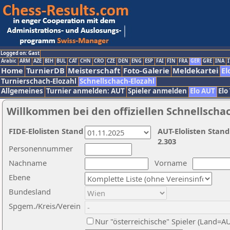
Logged on: Gast
Arabic
ARM
AZE
BIH
BUL
CAT
CHN
CRO
CZE
DEN
ENG
ESP
FAI
FIN
FRA
GER
GRE
INA
I
Home
TurnierDB
Meisterschaft
Foto-Galerie
Meldekartei
El
Turnierschach-Elozahl
Schnellschach-Elozahl
Allgemeines
Turnier anmelden: AUT
Spieler anmelden
Elo AUT
Elo
Willkommen bei den offiziellen Schnellscha
FIDE-Elolisten Stand
AUT-Elolisten Stand
2.303
Personennummer
Nachname
Vorname
Ebene
Bundesland
Spgem./Kreis/Verein
Nur "österreichische" Spieler (Land=A