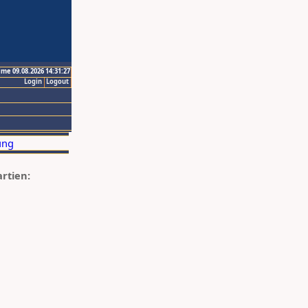
ime 09.08.2026 14:31:27
Login
Logout
artien: