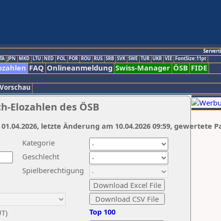
Servert
TA
JPN
MKD
LTU
NED
POL
POR
ROU
RUS
SRB
SVK
SWE
TUR
UKR
VIE
FontSize:11pt
ozahlen
FAQ
Onlineanmeldung
Swiss-Manager
ÖSB
FIDE
 Vorschau
ch-Elozahlen des ÖSB
 01.04.2026, letzte Änderung am 10.04.2026 09:59, gewertete P
Kategorie
Geschlecht
Spielberechtigung
Top 100
UT)