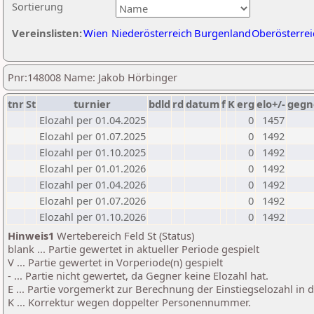
Sortierung
Vereinslisten:
Wien
Niederösterreich
Burgenland
Oberösterrei
Pnr:148008 Name: Jakob Hörbinger
tnr
St
turnier
bdld
rd
datum
f
K
erg
elo+/-
gegn
Elozahl per 01.04.2025
0
1457
Elozahl per 01.07.2025
0
1492
Elozahl per 01.10.2025
0
1492
Elozahl per 01.01.2026
0
1492
Elozahl per 01.04.2026
0
1492
Elozahl per 01.07.2026
0
1492
Elozahl per 01.10.2026
0
1492
Hinweis1
Wertebereich Feld St (Status)
blank ... Partie gewertet in aktueller Periode gespielt
V ... Partie gewertet in Vorperiode(n) gespielt
- ... Partie nicht gewertet, da Gegner keine Elozahl hat.
E ... Partie vorgemerkt zur Berechnung der Einstiegselozahl in
K ... Korrektur wegen doppelter Personennummer.