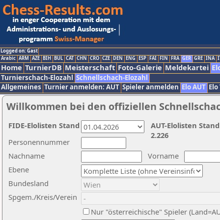
Logged on: Gast
Arabic
ARM
AZE
BIH
BUL
CAT
CHN
CRO
CZE
DEN
ENG
ESP
FAI
FIN
FRA
GER
GRE
INA
I
Home
TurnierDB
Meisterschaft
Foto-Galerie
Meldekartei
El
Turnierschach-Elozahl
Schnellschach-Elozahl
Allgemeines
Turnier anmelden: AUT
Spieler anmelden
Elo AUT
Elo
Willkommen bei den offiziellen Schnellscha
FIDE-Elolisten Stand
AUT-Elolisten Stand
2.226
Personennummer
Nachname
Vorname
Ebene
Bundesland
Spgem./Kreis/Verein
Nur "österreichische" Spieler (Land=A