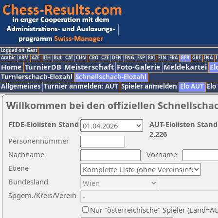
Logged on: Gast
Arabic
ARM
AZE
BIH
BUL
CAT
CHN
CRO
CZE
DEN
ENG
ESP
FAI
FIN
FRA
GER
GRE
INA
I
Home
TurnierDB
Meisterschaft
Foto-Galerie
Meldekartei
El
Turnierschach-Elozahl
Schnellschach-Elozahl
Allgemeines
Turnier anmelden: AUT
Spieler anmelden
Elo AUT
Elo
Willkommen bei den offiziellen Schnellscha
FIDE-Elolisten Stand
AUT-Elolisten Stand
2.226
Personennummer
Nachname
Vorname
Ebene
Bundesland
Spgem./Kreis/Verein
Nur "österreichische" Spieler (Land=A