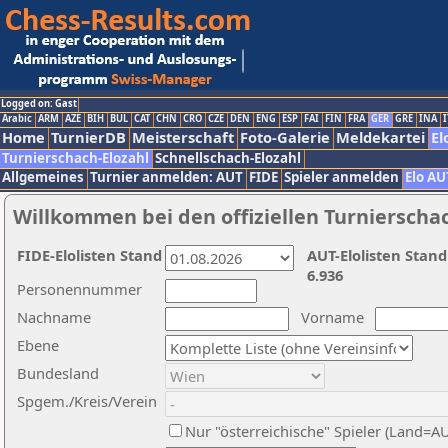
Logged on: Gast
Arabic
ARM
AZE
BIH
BUL
CAT
CHN
CRO
CZE
DEN
ENG
ESP
FAI
FIN
FRA
GER
GRE
INA
I
Home
TurnierDB
Meisterschaft
Foto-Galerie
Meldekartei
El
Turnierschach-Elozahl
Schnellschach-Elozahl
Allgemeines
Turnier anmelden: AUT
FIDE
Spieler anmelden
Elo AU
Willkommen bei den offiziellen Turnierscha
FIDE-Elolisten Stand
AUT-Elolisten Stand
6.936
Personennummer
Nachname
Vorname
Ebene
Bundesland
Spgem./Kreis/Verein
Nur "österreichische" Spieler (Land=A