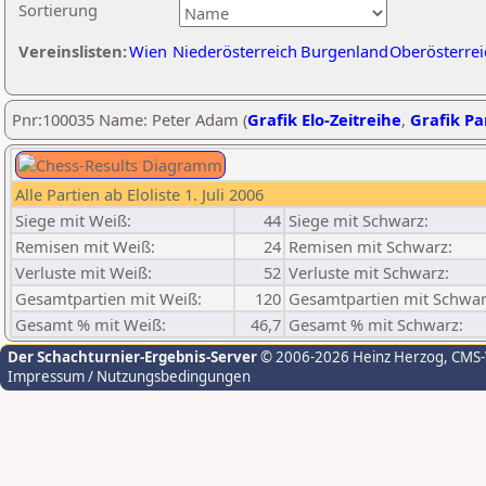
Sortierung
Vereinslisten:
Wien
Niederösterreich
Burgenland
Oberösterrei
Pnr:100035 Name: Peter Adam (
Grafik Elo-Zeitreihe
,
Grafik Par
Alle Partien ab Eloliste 1. Juli 2006
Siege mit Weiß:
44
Siege mit Schwarz:
Remisen mit Weiß:
24
Remisen mit Schwarz:
Verluste mit Weiß:
52
Verluste mit Schwarz:
Gesamtpartien mit Weiß:
120
Gesamtpartien mit Schwar
Gesamt % mit Weiß:
46,7
Gesamt % mit Schwarz:
Der Schachturnier-Ergebnis-Server
© 2006-2026 Heinz Herzog
, CMS
Impressum / Nutzungsbedingungen