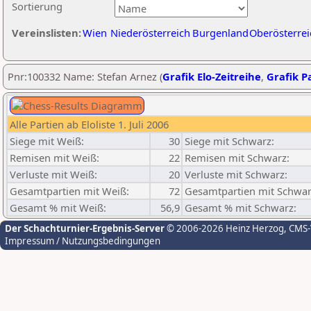
Sortierung
Vereinslisten:
Wien
Niederösterreich
Burgenland
Oberösterrei
Pnr:100332 Name: Stefan Arnez (
Grafik Elo-Zeitreihe
,
Grafik Pa
Alle Partien ab Eloliste 1. Juli 2006
Siege mit Weiß:
30
Siege mit Schwarz:
Remisen mit Weiß:
22
Remisen mit Schwarz:
Verluste mit Weiß:
20
Verluste mit Schwarz:
Gesamtpartien mit Weiß:
72
Gesamtpartien mit Schwar
Gesamt % mit Weiß:
56,9
Gesamt % mit Schwarz:
Der Schachturnier-Ergebnis-Server
© 2006-2026 Heinz Herzog
, CMS
Impressum / Nutzungsbedingungen