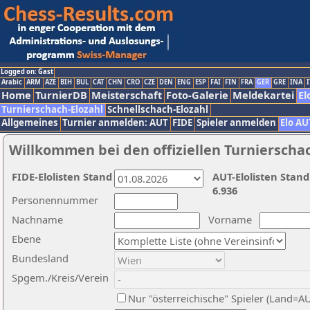
Logged on: Gast
Arabic
ARM
AZE
BIH
BUL
CAT
CHN
CRO
CZE
DEN
ENG
ESP
FAI
FIN
FRA
GER
GRE
INA
I
Home
TurnierDB
Meisterschaft
Foto-Galerie
Meldekartei
El
Turnierschach-Elozahl
Schnellschach-Elozahl
Allgemeines
Turnier anmelden: AUT
FIDE
Spieler anmelden
Elo AU
Willkommen bei den offiziellen Turnierscha
FIDE-Elolisten Stand
AUT-Elolisten Stand
6.936
Personennummer
Nachname
Vorname
Ebene
Bundesland
Spgem./Kreis/Verein
Nur "österreichische" Spieler (Land=A