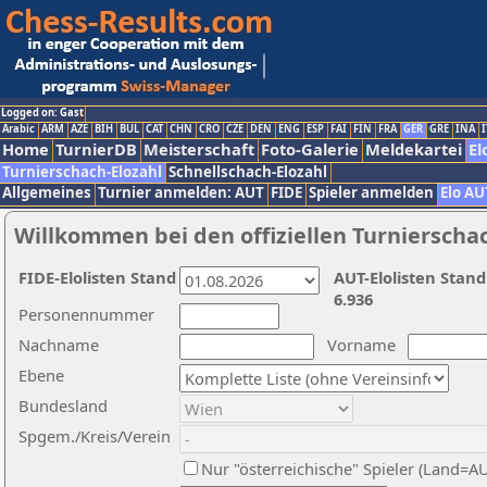
Logged on: Gast
Arabic
ARM
AZE
BIH
BUL
CAT
CHN
CRO
CZE
DEN
ENG
ESP
FAI
FIN
FRA
GER
GRE
INA
I
Home
TurnierDB
Meisterschaft
Foto-Galerie
Meldekartei
El
Turnierschach-Elozahl
Schnellschach-Elozahl
Allgemeines
Turnier anmelden: AUT
FIDE
Spieler anmelden
Elo AU
Willkommen bei den offiziellen Turnierscha
FIDE-Elolisten Stand
AUT-Elolisten Stand
6.936
Personennummer
Nachname
Vorname
Ebene
Bundesland
Spgem./Kreis/Verein
Nur "österreichische" Spieler (Land=A