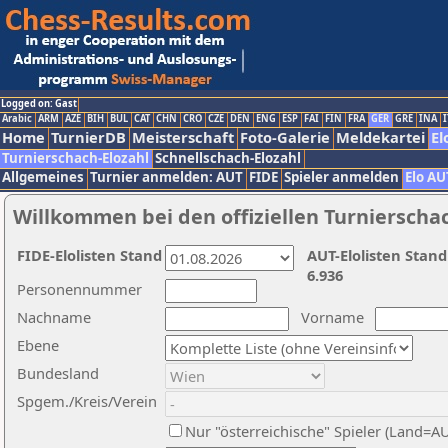
Logged on: Gast
Arabic
ARM
AZE
BIH
BUL
CAT
CHN
CRO
CZE
DEN
ENG
ESP
FAI
FIN
FRA
GER
GRE
INA
I
Home
TurnierDB
Meisterschaft
Foto-Galerie
Meldekartei
El
Turnierschach-Elozahl
Schnellschach-Elozahl
Allgemeines
Turnier anmelden: AUT
FIDE
Spieler anmelden
Elo AU
Willkommen bei den offiziellen Turnierscha
FIDE-Elolisten Stand
AUT-Elolisten Stand
6.936
Personennummer
Nachname
Vorname
Ebene
Bundesland
Spgem./Kreis/Verein
Nur "österreichische" Spieler (Land=A