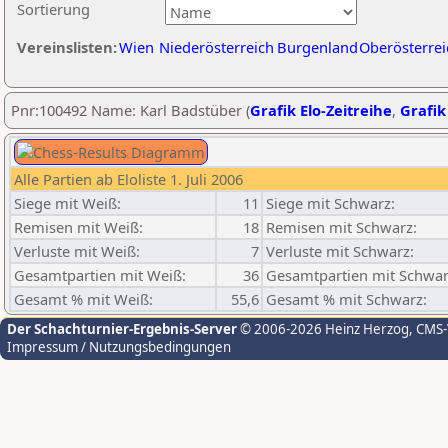
Sortierung
Vereinslisten:
Wien
Niederösterreich
Burgenland
Oberösterrei
Pnr:100492 Name: Karl Badstüber (
Grafik Elo-Zeitreihe
,
Grafik
Alle Partien ab Eloliste 1. Juli 2006
Siege mit Weiß:
11
Siege mit Schwarz:
Remisen mit Weiß:
18
Remisen mit Schwarz:
Verluste mit Weiß:
7
Verluste mit Schwarz:
Gesamtpartien mit Weiß:
36
Gesamtpartien mit Schwar
Gesamt % mit Weiß:
55,6
Gesamt % mit Schwarz:
Der Schachturnier-Ergebnis-Server
© 2006-2026 Heinz Herzog
, CMS
Impressum / Nutzungsbedingungen