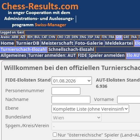
Logged on: Gast
Arabic
ARM
AZE
BIH
BUL
CAT
CHN
CRO
CZE
DEN
ENG
ESP
FAI
FIN
FRA
GER
GRE
INA
I
Home
TurnierDB
Meisterschaft
Foto-Galerie
Meldekartei
El
Turnierschach-Elozahl
Schnellschach-Elozahl
Allgemeines
Turnier anmelden: AUT
FIDE
Spieler anmelden
Elo AU
Willkommen bei den offiziellen Turnierscha
FIDE-Elolisten Stand
AUT-Elolisten Stand
6.936
Personennummer
Nachname
Vorname
Ebene
Bundesland
Spgem./Kreis/Verein
Nur "österreichische" Spieler (Land=A