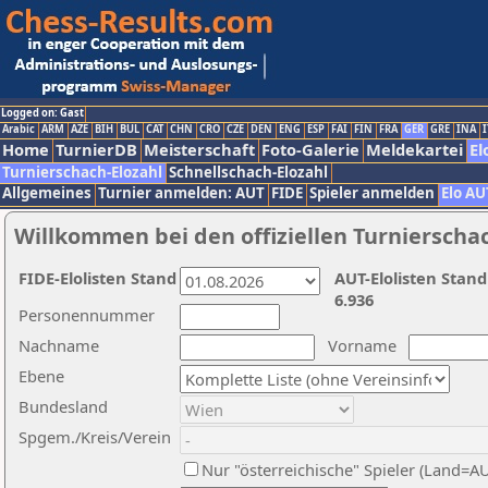
Logged on: Gast
Arabic
ARM
AZE
BIH
BUL
CAT
CHN
CRO
CZE
DEN
ENG
ESP
FAI
FIN
FRA
GER
GRE
INA
I
Home
TurnierDB
Meisterschaft
Foto-Galerie
Meldekartei
El
Turnierschach-Elozahl
Schnellschach-Elozahl
Allgemeines
Turnier anmelden: AUT
FIDE
Spieler anmelden
Elo AU
Willkommen bei den offiziellen Turnierscha
FIDE-Elolisten Stand
AUT-Elolisten Stand
6.936
Personennummer
Nachname
Vorname
Ebene
Bundesland
Spgem./Kreis/Verein
Nur "österreichische" Spieler (Land=A