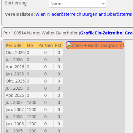
Sortierung
Vereinslisten:
Wien
Niederösterreich
Burgenland
Oberösterrei
Pnr:100514 Name: Walter Baierhofer (
Grafik Elo-Zeitreihe
,
Graf
Periode
Elo
Partien
Pkt.
Okt. 2026
0
0
0
Jul. 2026
0
0
0
Apr. 2026
0
0
0
Jan. 2026
0
0
0
Okt. 2025
0
0
0
Jul. 2025
0
0
0
Apr. 2025
0
0
0
Jul. 2007
1200
0
0
Jan. 2007
1200
0
0
Jul. 2006
1200
0
0
Jan. 2006
1200
0
0
Jul. 2005
1200
0
0