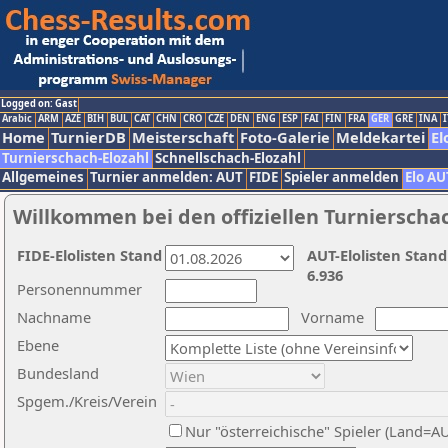
Logged on: Gast
Arabic
ARM
AZE
BIH
BUL
CAT
CHN
CRO
CZE
DEN
ENG
ESP
FAI
FIN
FRA
GER
GRE
INA
I
Home
TurnierDB
Meisterschaft
Foto-Galerie
Meldekartei
El
Turnierschach-Elozahl
Schnellschach-Elozahl
Allgemeines
Turnier anmelden: AUT
FIDE
Spieler anmelden
Elo AU
Willkommen bei den offiziellen Turnierscha
FIDE-Elolisten Stand
AUT-Elolisten Stand
6.936
Personennummer
Nachname
Vorname
Ebene
Bundesland
Spgem./Kreis/Verein
Nur "österreichische" Spieler (Land=A