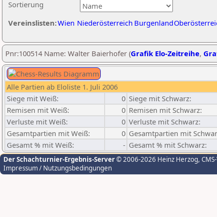
Sortierung
Vereinslisten:
Wien
Niederösterreich
Burgenland
Oberösterrei
Pnr:100514 Name: Walter Baierhofer (
Grafik Elo-Zeitreihe
,
Graf
Alle Partien ab Eloliste 1. Juli 2006
Siege mit Weiß:
0
Siege mit Schwarz:
Remisen mit Weiß:
0
Remisen mit Schwarz:
Verluste mit Weiß:
0
Verluste mit Schwarz:
Gesamtpartien mit Weiß:
0
Gesamtpartien mit Schwar
Gesamt % mit Weiß:
-
Gesamt % mit Schwarz:
Der Schachturnier-Ergebnis-Server
© 2006-2026 Heinz Herzog
, CMS
Impressum / Nutzungsbedingungen