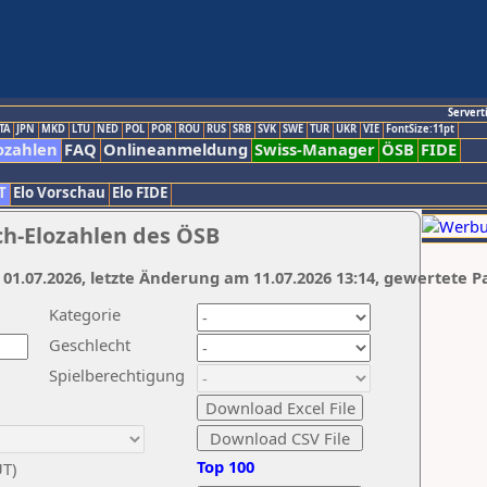
Servert
TA
JPN
MKD
LTU
NED
POL
POR
ROU
RUS
SRB
SVK
SWE
TUR
UKR
VIE
FontSize:11pt
ozahlen
FAQ
Onlineanmeldung
Swiss-Manager
ÖSB
FIDE
T
Elo Vorschau
Elo FIDE
ch-Elozahlen des ÖSB
 01.07.2026, letzte Änderung am 11.07.2026 13:14, gewertete P
Kategorie
Geschlecht
Spielberechtigung
Top 100
UT)