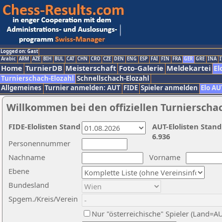
Logged on: Gast
Arabic
ARM
AZE
BIH
BUL
CAT
CHN
CRO
CZE
DEN
ENG
ESP
FAI
FIN
FRA
GER
GRE
INA
I
Home
TurnierDB
Meisterschaft
Foto-Galerie
Meldekartei
El
Turnierschach-Elozahl
Schnellschach-Elozahl
Allgemeines
Turnier anmelden: AUT
FIDE
Spieler anmelden
Elo AU
Willkommen bei den offiziellen Turnierscha
FIDE-Elolisten Stand
AUT-Elolisten Stand
6.936
Personennummer
Nachname
Vorname
Ebene
Bundesland
Spgem./Kreis/Verein
Nur "österreichische" Spieler (Land=A