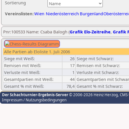
Sortierung
Vereinslisten:
Wien
Niederösterreich
Burgenland
Oberösterrei
Pnr:100533 Name: Csaba Balogh (
Grafik Elo-Zeitreihe
,
Grafik P
Alle Partien ab Eloliste 1. Juli 2006
Siege mit Weiß:
26
Siege mit Schwarz:
Remisen mit Weiß:
17
Remisen mit Schwarz:
Verluste mit Weiß:
1
Verluste mit Schwarz:
Gesamtpartien mit Weiß:
44
Gesamtpartien mit Schwar
Gesamt % mit Weiß:
78,4
Gesamt % mit Schwarz:
Der Schachturnier-Ergebnis-Server
© 2006-2026 Heinz Herzog
, CMS
Impressum / Nutzungsbedingungen