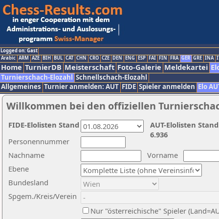
Logged on: Gast
Arabic
ARM
AZE
BIH
BUL
CAT
CHN
CRO
CZE
DEN
ENG
ESP
FAI
FIN
FRA
GER
GRE
INA
I
Home
TurnierDB
Meisterschaft
Foto-Galerie
Meldekartei
El
Turnierschach-Elozahl
Schnellschach-Elozahl
Allgemeines
Turnier anmelden: AUT
FIDE
Spieler anmelden
Elo AU
Willkommen bei den offiziellen Turnierscha
FIDE-Elolisten Stand
AUT-Elolisten Stand
6.936
Personennummer
Nachname
Vorname
Ebene
Bundesland
Spgem./Kreis/Verein
Nur "österreichische" Spieler (Land=A