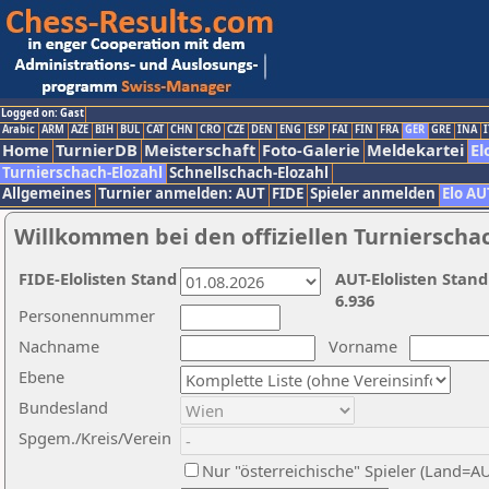
Logged on: Gast
Arabic
ARM
AZE
BIH
BUL
CAT
CHN
CRO
CZE
DEN
ENG
ESP
FAI
FIN
FRA
GER
GRE
INA
I
Home
TurnierDB
Meisterschaft
Foto-Galerie
Meldekartei
El
Turnierschach-Elozahl
Schnellschach-Elozahl
Allgemeines
Turnier anmelden: AUT
FIDE
Spieler anmelden
Elo AU
Willkommen bei den offiziellen Turnierscha
FIDE-Elolisten Stand
AUT-Elolisten Stand
6.936
Personennummer
Nachname
Vorname
Ebene
Bundesland
Spgem./Kreis/Verein
Nur "österreichische" Spieler (Land=A