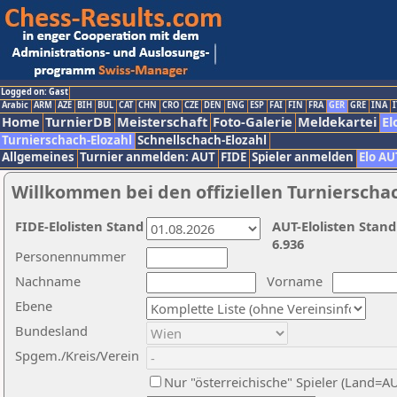
Logged on: Gast
Arabic
ARM
AZE
BIH
BUL
CAT
CHN
CRO
CZE
DEN
ENG
ESP
FAI
FIN
FRA
GER
GRE
INA
I
Home
TurnierDB
Meisterschaft
Foto-Galerie
Meldekartei
El
Turnierschach-Elozahl
Schnellschach-Elozahl
Allgemeines
Turnier anmelden: AUT
FIDE
Spieler anmelden
Elo AU
Willkommen bei den offiziellen Turnierscha
FIDE-Elolisten Stand
AUT-Elolisten Stand
6.936
Personennummer
Nachname
Vorname
Ebene
Bundesland
Spgem./Kreis/Verein
Nur "österreichische" Spieler (Land=A