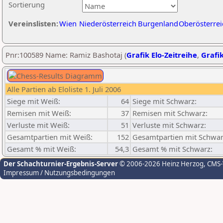
Sortierung
Vereinslisten:
Wien
Niederösterreich
Burgenland
Oberösterrei
Pnr:100589 Name: Ramiz Bashotaj (
Grafik Elo-Zeitreihe
,
Grafik
Alle Partien ab Eloliste 1. Juli 2006
Siege mit Weiß:
64
Siege mit Schwarz:
Remisen mit Weiß:
37
Remisen mit Schwarz:
Verluste mit Weiß:
51
Verluste mit Schwarz:
Gesamtpartien mit Weiß:
152
Gesamtpartien mit Schwar
Gesamt % mit Weiß:
54,3
Gesamt % mit Schwarz:
Der Schachturnier-Ergebnis-Server
© 2006-2026 Heinz Herzog
, CMS
Impressum / Nutzungsbedingungen