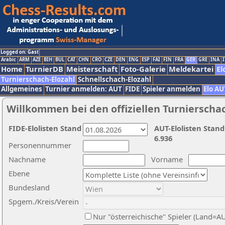
Logged on: Gast
Arabic
ARM
AZE
BIH
BUL
CAT
CHN
CRO
CZE
DEN
ENG
ESP
FAI
FIN
FRA
GER
GRE
INA
I
Home
TurnierDB
Meisterschaft
Foto-Galerie
Meldekartei
El
Turnierschach-Elozahl
Schnellschach-Elozahl
Allgemeines
Turnier anmelden: AUT
FIDE
Spieler anmelden
Elo AU
Willkommen bei den offiziellen Turnierscha
FIDE-Elolisten Stand
AUT-Elolisten Stand
6.936
Personennummer
Nachname
Vorname
Ebene
Bundesland
Spgem./Kreis/Verein
Nur "österreichische" Spieler (Land=A