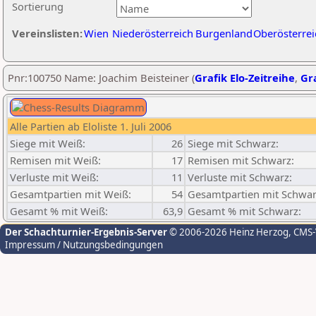
Sortierung
Vereinslisten:
Wien
Niederösterreich
Burgenland
Oberösterrei
Pnr:100750 Name: Joachim Beisteiner (
Grafik Elo-Zeitreihe
,
Gra
Alle Partien ab Eloliste 1. Juli 2006
Siege mit Weiß:
26
Siege mit Schwarz:
Remisen mit Weiß:
17
Remisen mit Schwarz:
Verluste mit Weiß:
11
Verluste mit Schwarz:
Gesamtpartien mit Weiß:
54
Gesamtpartien mit Schwar
Gesamt % mit Weiß:
63,9
Gesamt % mit Schwarz:
Der Schachturnier-Ergebnis-Server
© 2006-2026 Heinz Herzog
, CMS
Impressum / Nutzungsbedingungen