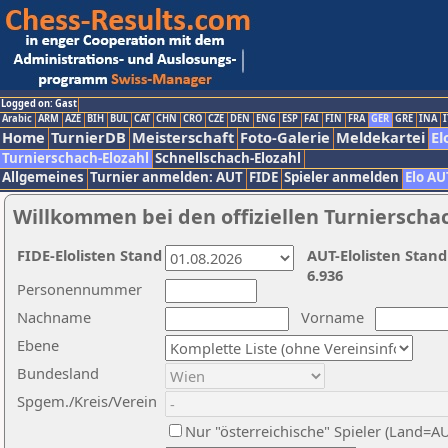
Logged on: Gast
Arabic
ARM
AZE
BIH
BUL
CAT
CHN
CRO
CZE
DEN
ENG
ESP
FAI
FIN
FRA
GER
GRE
INA
I
Home
TurnierDB
Meisterschaft
Foto-Galerie
Meldekartei
El
Turnierschach-Elozahl
Schnellschach-Elozahl
Allgemeines
Turnier anmelden: AUT
FIDE
Spieler anmelden
Elo AU
Willkommen bei den offiziellen Turnierscha
FIDE-Elolisten Stand
AUT-Elolisten Stand
6.936
Personennummer
Nachname
Vorname
Ebene
Bundesland
Spgem./Kreis/Verein
Nur "österreichische" Spieler (Land=A