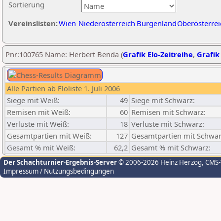
Sortierung
Vereinslisten:
Wien
Niederösterreich
Burgenland
Oberösterrei
Pnr:100765 Name: Herbert Benda (
Grafik Elo-Zeitreihe
,
Grafik 
Alle Partien ab Eloliste 1. Juli 2006
Siege mit Weiß:
49
Siege mit Schwarz:
Remisen mit Weiß:
60
Remisen mit Schwarz:
Verluste mit Weiß:
18
Verluste mit Schwarz:
Gesamtpartien mit Weiß:
127
Gesamtpartien mit Schwar
Gesamt % mit Weiß:
62,2
Gesamt % mit Schwarz:
Der Schachturnier-Ergebnis-Server
© 2006-2026 Heinz Herzog
, CMS
Impressum / Nutzungsbedingungen