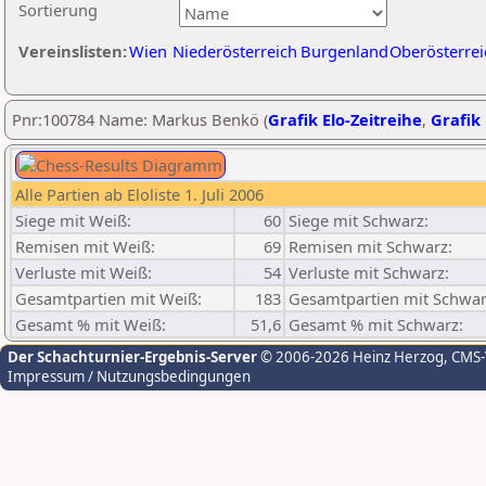
Sortierung
Vereinslisten:
Wien
Niederösterreich
Burgenland
Oberösterrei
Pnr:100784 Name: Markus Benkö (
Grafik Elo-Zeitreihe
,
Grafik 
Alle Partien ab Eloliste 1. Juli 2006
Siege mit Weiß:
60
Siege mit Schwarz:
Remisen mit Weiß:
69
Remisen mit Schwarz:
Verluste mit Weiß:
54
Verluste mit Schwarz:
Gesamtpartien mit Weiß:
183
Gesamtpartien mit Schwar
Gesamt % mit Weiß:
51,6
Gesamt % mit Schwarz:
Der Schachturnier-Ergebnis-Server
© 2006-2026 Heinz Herzog
, CMS
Impressum / Nutzungsbedingungen