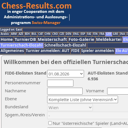
Logged on: Gast
Arabic
ARM
AZE
BIH
BUL
CAT
CHN
CRO
CZE
DEN
ENG
ESP
FAI
FIN
FRA
GER
GRE
INA
I
Home
TurnierDB
Meisterschaft
Foto-Galerie
Meldekartei
El
Turnierschach-Elozahl
Schnellschach-Elozahl
Allgemeines
Turnier anmelden: AUT
FIDE
Spieler anmelden
Elo AU
Willkommen bei den offiziellen Turnierscha
FIDE-Elolisten Stand
AUT-Elolisten Stand
6.936
Personennummer
Nachname
Vorname
Ebene
Bundesland
Spgem./Kreis/Verein
Nur "österreichische" Spieler (Land=A