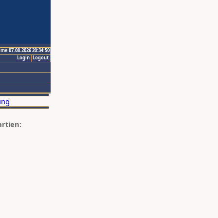
ime 07.08.2026 20:34:50
Login
Logout
artien: