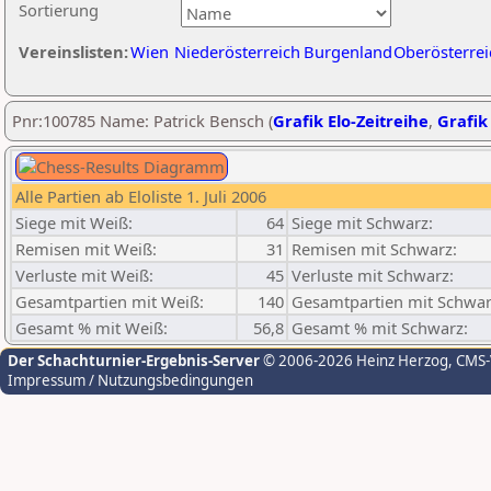
Sortierung
Vereinslisten:
Wien
Niederösterreich
Burgenland
Oberösterrei
Pnr:100785 Name: Patrick Bensch (
Grafik Elo-Zeitreihe
,
Grafik 
Alle Partien ab Eloliste 1. Juli 2006
Siege mit Weiß:
64
Siege mit Schwarz:
Remisen mit Weiß:
31
Remisen mit Schwarz:
Verluste mit Weiß:
45
Verluste mit Schwarz:
Gesamtpartien mit Weiß:
140
Gesamtpartien mit Schwar
Gesamt % mit Weiß:
56,8
Gesamt % mit Schwarz:
Der Schachturnier-Ergebnis-Server
© 2006-2026 Heinz Herzog
, CMS
Impressum / Nutzungsbedingungen