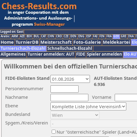
Logged on: Gast
Arabic
ARM
AZE
BIH
BUL
CAT
CHN
CRO
CZE
DEN
ENG
ESP
FAI
FIN
FRA
GER
GRE
INA
I
Home
TurnierDB
Meisterschaft
Foto-Galerie
Meldekartei
El
Turnierschach-Elozahl
Schnellschach-Elozahl
Allgemeines
Turnier anmelden: AUT
FIDE
Spieler anmelden
Elo AU
Willkommen bei den offiziellen Turnierscha
FIDE-Elolisten Stand
AUT-Elolisten Stand
6.936
Personennummer
Nachname
Vorname
Ebene
Bundesland
Spgem./Kreis/Verein
Nur "österreichische" Spieler (Land=A