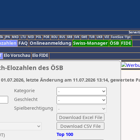
Servert
TA
JPN
MKD
LTU
NED
POL
POR
ROU
RUS
SRB
SVK
SWE
TUR
UKR
VIE
FontSize:11pt
ozahlen
FAQ
Onlineanmeldung
Swiss-Manager
ÖSB
FIDE
T
Elo Vorschau
Elo FIDE
ch-Elozahlen des ÖSB
 01.07.2026, letzte Änderung am 11.07.2026 13:14, gewertete P
Kategorie
Geschlecht
Spielberechtigung
Top 100
UT)