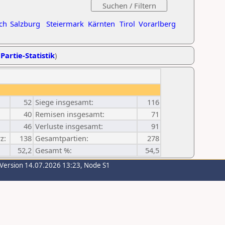
ch
Salzburg
Steiermark
Kärnten
Tirol
Vorarlberg
Partie-Statistik
)
52
Siege insgesamt:
116
40
Remisen insgesamt:
71
46
Verluste insgesamt:
91
z:
138
Gesamtpartien:
278
52,2
Gesamt %:
54,5
-Version 14.07.2026 13:23, Node S1