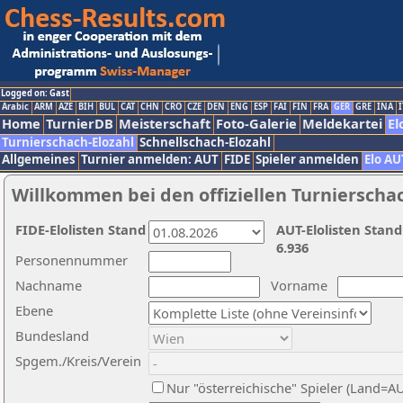
Logged on: Gast
Arabic
ARM
AZE
BIH
BUL
CAT
CHN
CRO
CZE
DEN
ENG
ESP
FAI
FIN
FRA
GER
GRE
INA
I
Home
TurnierDB
Meisterschaft
Foto-Galerie
Meldekartei
El
Turnierschach-Elozahl
Schnellschach-Elozahl
Allgemeines
Turnier anmelden: AUT
FIDE
Spieler anmelden
Elo AU
Willkommen bei den offiziellen Turnierscha
FIDE-Elolisten Stand
AUT-Elolisten Stand
6.936
Personennummer
Nachname
Vorname
Ebene
Bundesland
Spgem./Kreis/Verein
Nur "österreichische" Spieler (Land=A