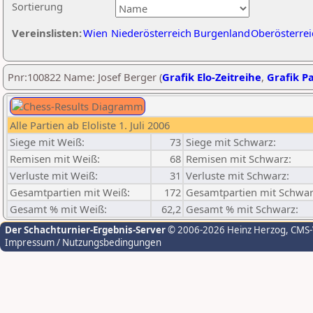
Sortierung
Vereinslisten:
Wien
Niederösterreich
Burgenland
Oberösterrei
Pnr:100822 Name: Josef Berger (
Grafik Elo-Zeitreihe
,
Grafik Pa
Alle Partien ab Eloliste 1. Juli 2006
Siege mit Weiß:
73
Siege mit Schwarz:
Remisen mit Weiß:
68
Remisen mit Schwarz:
Verluste mit Weiß:
31
Verluste mit Schwarz:
Gesamtpartien mit Weiß:
172
Gesamtpartien mit Schwar
Gesamt % mit Weiß:
62,2
Gesamt % mit Schwarz:
Der Schachturnier-Ergebnis-Server
© 2006-2026 Heinz Herzog
, CMS
Impressum / Nutzungsbedingungen