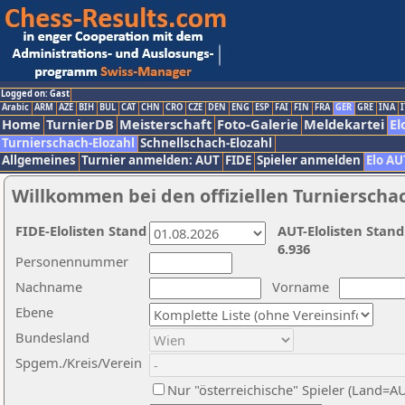
Logged on: Gast
Arabic
ARM
AZE
BIH
BUL
CAT
CHN
CRO
CZE
DEN
ENG
ESP
FAI
FIN
FRA
GER
GRE
INA
I
Home
TurnierDB
Meisterschaft
Foto-Galerie
Meldekartei
El
Turnierschach-Elozahl
Schnellschach-Elozahl
Allgemeines
Turnier anmelden: AUT
FIDE
Spieler anmelden
Elo AU
Willkommen bei den offiziellen Turnierscha
FIDE-Elolisten Stand
AUT-Elolisten Stand
6.936
Personennummer
Nachname
Vorname
Ebene
Bundesland
Spgem./Kreis/Verein
Nur "österreichische" Spieler (Land=A