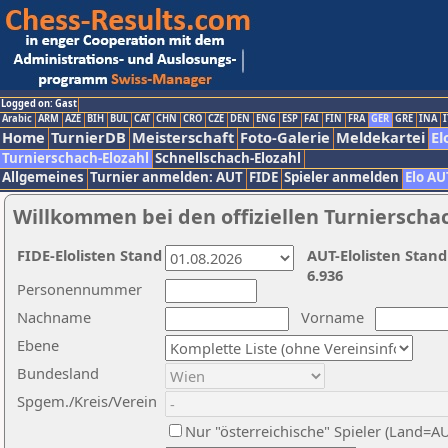
Logged on: Gast
Arabic
ARM
AZE
BIH
BUL
CAT
CHN
CRO
CZE
DEN
ENG
ESP
FAI
FIN
FRA
GER
GRE
INA
I
Home
TurnierDB
Meisterschaft
Foto-Galerie
Meldekartei
El
Turnierschach-Elozahl
Schnellschach-Elozahl
Allgemeines
Turnier anmelden: AUT
FIDE
Spieler anmelden
Elo AU
Willkommen bei den offiziellen Turnierscha
FIDE-Elolisten Stand
AUT-Elolisten Stand
6.936
Personennummer
Nachname
Vorname
Ebene
Bundesland
Spgem./Kreis/Verein
Nur "österreichische" Spieler (Land=A