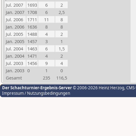
Jul. 2007
1693
6
2
Jan. 2007
1708
6
2,5
Jul. 2006
1711
11
8
Jan. 2006
1636
8
8
Jul. 2005
1488
4
2
Jan. 2005
1457
3
1
Jul. 2004
1463
6
1,5
Jan. 2004
1471
4
2
Jul. 2003
1456
9
4
Jan. 2003
0
1
0
Gesamt
235
116,5
Der Schachturnier-Ergebnis-Server
© 2006-2026 Heinz Herzog
, CMS
Impressum / Nutzungsbedingungen