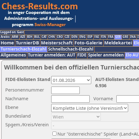
Logged on: Gast
Arabic
ARM
AZE
BIH
BUL
CAT
CHN
CRO
CZE
DEN
ENG
ESP
FAI
FIN
FRA
GER
GRE
INA
I
Home
TurnierDB
Meisterschaft
Foto-Galerie
Meldekartei
El
Turnierschach-Elozahl
Schnellschach-Elozahl
Allgemeines
Turnier anmelden: AUT
FIDE
Spieler anmelden
Elo AU
Willkommen bei den offiziellen Turnierscha
FIDE-Elolisten Stand
AUT-Elolisten Stand
6.936
Personennummer
Nachname
Vorname
Ebene
Bundesland
Spgem./Kreis/Verein
Nur "österreichische" Spieler (Land=A