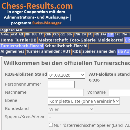
Logged on: Gast
Arabic
ARM
AZE
BIH
BUL
CAT
CHN
CRO
CZE
DEN
ENG
ESP
FAI
FIN
FRA
GER
GRE
INA
I
Home
TurnierDB
Meisterschaft
Foto-Galerie
Meldekartei
El
Turnierschach-Elozahl
Schnellschach-Elozahl
Allgemeines
Turnier anmelden: AUT
FIDE
Spieler anmelden
Elo AU
Willkommen bei den offiziellen Turnierscha
FIDE-Elolisten Stand
AUT-Elolisten Stand
6.936
Personennummer
Nachname
Vorname
Ebene
Bundesland
Spgem./Kreis/Verein
Nur "österreichische" Spieler (Land=A