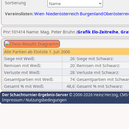
Sortierung
Vereinslisten:
Wien
Niederösterreich
Burgenland
Oberösterrei
Pnr:101414 Name: Mag. Peter Bruhn (
Grafik Elo-Zeitreihe
,
Graf
Alle Partien ab Eloliste 1. Juli 2006
Siege mit Weiß:
26
Siege mit Schwarz:
Remisen mit Weiß:
20
Remisen mit Schwarz:
Verluste mit Weiß:
28
Verluste mit Schwarz:
Gesamtpartien mit Weiß:
74
Gesamtpartien mit Schwar
Gesamt % mit Weiß:
48,6
Gesamt % mit Schwarz:
Der Schachturnier-Ergebnis-Server
© 2006-2026 Heinz Herzog
, CMS
Impressum / Nutzungsbedingungen