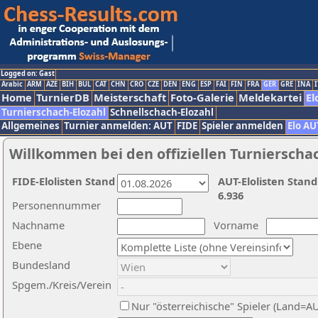
Logged on: Gast
Arabic
ARM
AZE
BIH
BUL
CAT
CHN
CRO
CZE
DEN
ENG
ESP
FAI
FIN
FRA
GER
GRE
INA
I
Home
TurnierDB
Meisterschaft
Foto-Galerie
Meldekartei
El
Turnierschach-Elozahl
Schnellschach-Elozahl
Allgemeines
Turnier anmelden: AUT
FIDE
Spieler anmelden
Elo AU
Willkommen bei den offiziellen Turnierscha
FIDE-Elolisten Stand
AUT-Elolisten Stand
6.936
Personennummer
Nachname
Vorname
Ebene
Bundesland
Spgem./Kreis/Verein
Nur "österreichische" Spieler (Land=A