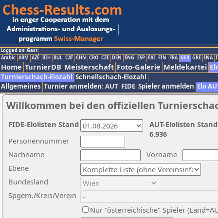
Logged on: Gast
Arabic
ARM
AZE
BIH
BUL
CAT
CHN
CRO
CZE
DEN
ENG
ESP
FAI
FIN
FRA
GER
GRE
INA
I
Home
TurnierDB
Meisterschaft
Foto-Galerie
Meldekartei
El
Turnierschach-Elozahl
Schnellschach-Elozahl
Allgemeines
Turnier anmelden: AUT
FIDE
Spieler anmelden
Elo AU
Willkommen bei den offiziellen Turnierscha
FIDE-Elolisten Stand
AUT-Elolisten Stand
6.936
Personennummer
Nachname
Vorname
Ebene
Bundesland
Spgem./Kreis/Verein
Nur "österreichische" Spieler (Land=A