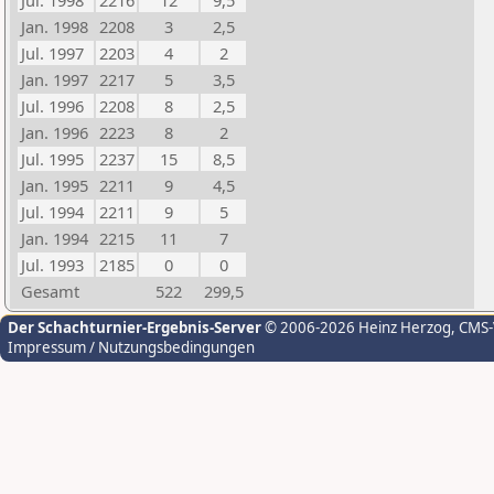
Jul. 1998
2216
12
9,5
Jan. 1998
2208
3
2,5
Jul. 1997
2203
4
2
Jan. 1997
2217
5
3,5
Jul. 1996
2208
8
2,5
Jan. 1996
2223
8
2
Jul. 1995
2237
15
8,5
Jan. 1995
2211
9
4,5
Jul. 1994
2211
9
5
Jan. 1994
2215
11
7
Jul. 1993
2185
0
0
Gesamt
522
299,5
Der Schachturnier-Ergebnis-Server
© 2006-2026 Heinz Herzog
, CMS
Impressum / Nutzungsbedingungen