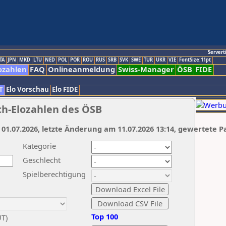
Servert
TA
JPN
MKD
LTU
NED
POL
POR
ROU
RUS
SRB
SVK
SWE
TUR
UKR
VIE
FontSize:11pt
ozahlen
FAQ
Onlineanmeldung
Swiss-Manager
ÖSB
FIDE
T
Elo Vorschau
Elo FIDE
ch-Elozahlen des ÖSB
 01.07.2026, letzte Änderung am 11.07.2026 13:14, gewertete P
Kategorie
Geschlecht
Spielberechtigung
Top 100
UT)