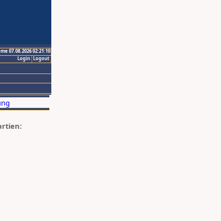
ime 07.08.2026 02:21:10
Login
Logout
artien: