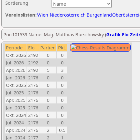
Sortierung
Vereinslisten:
Wien
Niederösterreich
Burgenland
Oberösterrei
Pnr:101539 Name: Mag. Matthias Burschowsky (
Grafik Elo-Zeit
Periode
Elo
Partien
Pkt.
Okt. 2026
2192
0
0
Jul. 2026
2192
0
0
Apr. 2026
2192
5
3
Jan. 2026
2176
0
0
Okt. 2025
2176
0
0
Jul. 2025
2176
0
0
Apr. 2025
2176
0
0
Jan. 2025
2176
0
0
Okt. 2024
2176
0
0
Jul. 2024
2176
0
0
Apr. 2024
2176
2
0,5
Jan. 2024
2177
2
1