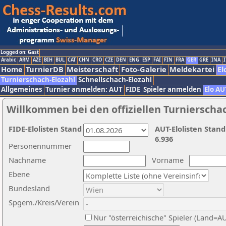
Logged on: Gast
Arabic
ARM
AZE
BIH
BUL
CAT
CHN
CRO
CZE
DEN
ENG
ESP
FAI
FIN
FRA
GER
GRE
INA
I
Home
TurnierDB
Meisterschaft
Foto-Galerie
Meldekartei
El
Turnierschach-Elozahl
Schnellschach-Elozahl
Allgemeines
Turnier anmelden: AUT
FIDE
Spieler anmelden
Elo AU
Willkommen bei den offiziellen Turnierscha
FIDE-Elolisten Stand
AUT-Elolisten Stand
6.936
Personennummer
Nachname
Vorname
Ebene
Bundesland
Spgem./Kreis/Verein
Nur "österreichische" Spieler (Land=A