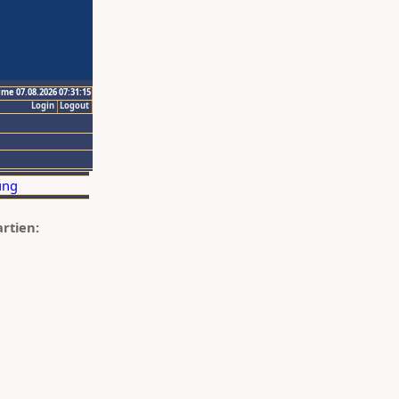
ime 07.08.2026 07:31:15
Login
Logout
artien: