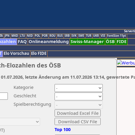
Servert
TA
JPN
MKD
LTU
NED
POL
POR
ROU
RUS
SRB
SVK
SWE
TUR
UKR
VIE
FontSize:11pt
ozahlen
FAQ
Onlineanmeldung
Swiss-Manager
ÖSB
FIDE
T
Elo Vorschau
Elo FIDE
ch-Elozahlen des ÖSB
 01.07.2026, letzte Änderung am 11.07.2026 13:14, gewertete P
Kategorie
Geschlecht
Spielberechtigung
Top 100
UT)