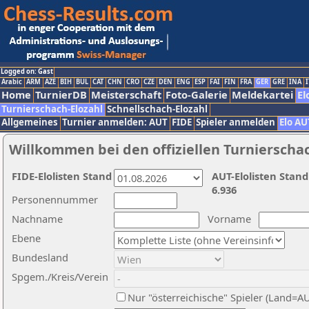
Logged on: Gast
Arabic
ARM
AZE
BIH
BUL
CAT
CHN
CRO
CZE
DEN
ENG
ESP
FAI
FIN
FRA
GER
GRE
INA
I
Home
TurnierDB
Meisterschaft
Foto-Galerie
Meldekartei
El
Turnierschach-Elozahl
Schnellschach-Elozahl
Allgemeines
Turnier anmelden: AUT
FIDE
Spieler anmelden
Elo AU
Willkommen bei den offiziellen Turnierscha
FIDE-Elolisten Stand
AUT-Elolisten Stand
6.936
Personennummer
Nachname
Vorname
Ebene
Bundesland
Spgem./Kreis/Verein
Nur "österreichische" Spieler (Land=A