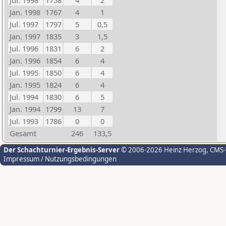
Jul. 1998
1758
4
2
Jan. 1998
1767
4
1
Jul. 1997
1797
5
0,5
Jan. 1997
1835
3
1,5
Jul. 1996
1831
6
2
Jan. 1996
1854
6
4
Jul. 1995
1850
6
4
Jan. 1995
1824
6
4
Jul. 1994
1830
6
5
Jan. 1994
1799
13
7
Jul. 1993
1786
0
0
Gesamt
246
133,5
Der Schachturnier-Ergebnis-Server
© 2006-2026 Heinz Herzog
, CMS
Impressum / Nutzungsbedingungen