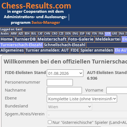
Logged on: Gast
Arabic
ARM
AZE
BIH
BUL
CAT
CHN
CRO
CZE
DEN
ENG
ESP
FAI
FIN
FRA
GER
GRE
INA
I
Home
TurnierDB
Meisterschaft
Foto-Galerie
Meldekartei
El
Turnierschach-Elozahl
Schnellschach-Elozahl
Allgemeines
Turnier anmelden: AUT
FIDE
Spieler anmelden
Elo AU
Willkommen bei den offiziellen Turnierscha
FIDE-Elolisten Stand
AUT-Elolisten Stand
6.936
Personennummer
Nachname
Vorname
Ebene
Bundesland
Spgem./Kreis/Verein
Nur "österreichische" Spieler (Land=A