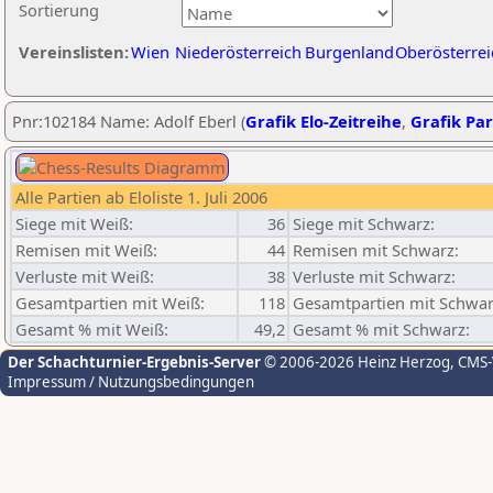
Sortierung
Vereinslisten:
Wien
Niederösterreich
Burgenland
Oberösterrei
Pnr:102184 Name: Adolf Eberl (
Grafik Elo-Zeitreihe
,
Grafik Par
Alle Partien ab Eloliste 1. Juli 2006
Siege mit Weiß:
36
Siege mit Schwarz:
Remisen mit Weiß:
44
Remisen mit Schwarz:
Verluste mit Weiß:
38
Verluste mit Schwarz:
Gesamtpartien mit Weiß:
118
Gesamtpartien mit Schwar
Gesamt % mit Weiß:
49,2
Gesamt % mit Schwarz:
Der Schachturnier-Ergebnis-Server
© 2006-2026 Heinz Herzog
, CMS
Impressum / Nutzungsbedingungen